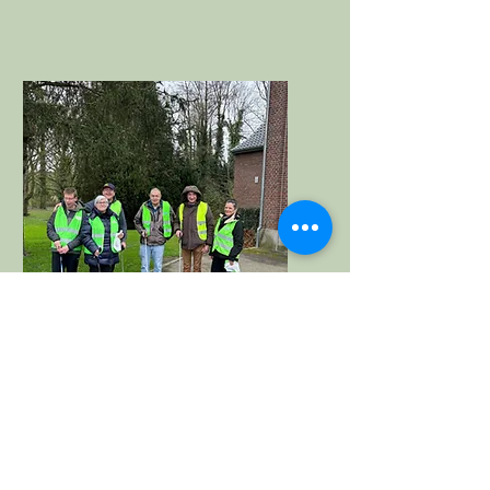
Social
engagement
Mooimakers, vuil ophalen,